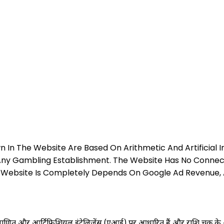
n In The Website Are Based On Arithmetic And Artificial 
 Any Gambling Establishment. The Website Has No Connect
 Website Is Completely Depends On Google Ad Revenue, Al
णित और आर्टिफिशियल इंटेलिजेंस (एआई) पर आधारित हैं और राशि चक्र के आधा